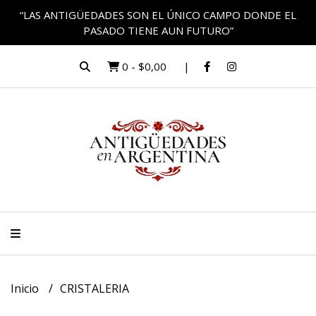
“LAS ANTIGÜEDADES SON EL ÚNICO CAMPO DONDE EL
PASADO TIENE AUN FUTURO”
0
-
$0,00
Inicio
CRISTALERIA